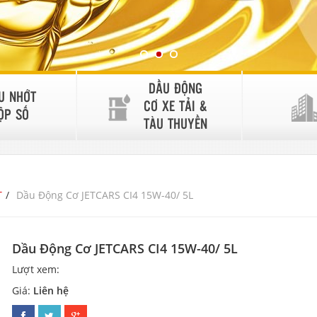
DẦU ĐỘNG
U NHỚT
CƠ XE TẢI &
ỘP SỐ
TÀU THUYỀN
T
Dầu Động Cơ JETCARS CI4 15W-40/ 5L
Dầu Động Cơ JETCARS CI4 15W-40/ 5L
Lượt xem:
Giá:
Liên hệ