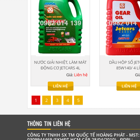
NƯỚC GIẢI NHIỆT, LÀM MÁT
DẦU HỘP SỐ JE
ĐỘNG CƠ JETCARS 4L
85W140/ 4 L
Giá:
Liên hệ
Gi
LIÊN HỆ
LIÊN HỆ
1
2
3
4
5
THÔNG TIN LIÊN HỆ
CÔNG TY TNHH SX TM QUỐC TẾ HOÀNG PHÁT - MST:
0309944469 (SKHĐT HCM CẤP 28/04/2010) - ĐDPL: