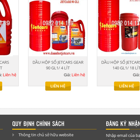
TCARS
DẦU HỘP SỐ JETCARS GEAR
DẦU HỘP SỐ JETCAR
ÍT
90 GL1/ 4 LÍT
140 GL1/ 18 LÍ
á:
Liên hệ
Giá:
Liên hệ
Giá
LIÊN HỆ
LIÊN HỆ
QUY ĐỊNH CHÍNH SÁCH
ĐĂNG KÝ NHẬN
Thông tin chủ sở hữu website
Nhập email của bạ