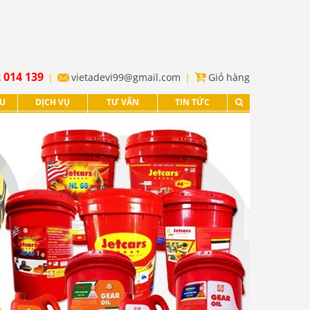
 014 139
vietadevi99@gmail.com
Giỏ hàng
ỆU
DỊCH VỤ
TƯ VẤN
TIN TỨC
XEM TIẾP