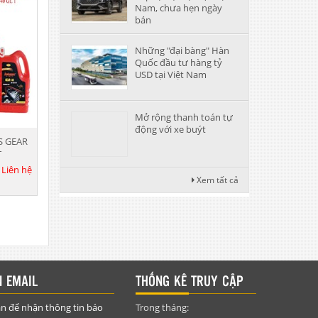
Nam, chưa hẹn ngày
bán
Những "đại bàng" Hàn
Quốc đầu tư hàng tỷ
USD tại Việt Nam
Mở rộng thanh toán tự
động với xe buýt
S GEAR
T
:
Liên hệ
Xem tất cả
 EMAIL
THỐNG KÊ TRUY CẬP
n để nhận thông tin báo
Trong tháng: