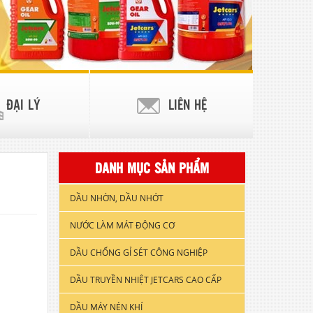
ĐẠI LÝ
LIÊN HỆ
DANH MỤC SẢN PHẨM
DẦU NHỜN, DẦU NHỚT
NƯỚC LÀM MÁT ĐỘNG CƠ
DẦU NHỚT XE GẮN MÁY
DẦU CHỐNG GỈ SÉT CÔNG NGHIỆP
DẦU ĐỘNG CƠ XE TẢI & TÀU
THUYỀN
DẦU TRUYỀN NHIỆT JETCARS CAO CẤP
DẦU NHỚT CÔNG NGHIỆP
DẦU MÁY NÉN KHÍ