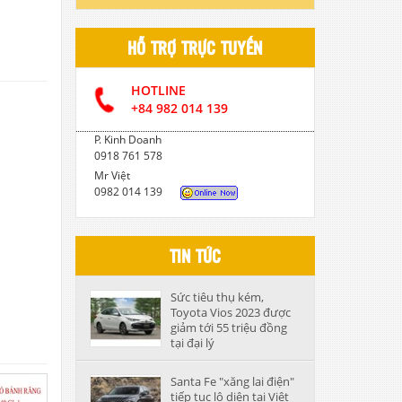
DẦU CẮT GỌT KIM LOẠI
HỖ TRỢ TRỰC TUYẾN
DẦU NHỚT THỦY LỰC CAO CẤP
HOTLINE
DẦU NHỚT HỘP SỐ
+84 982 014 139
P. Kinh Doanh
0918 761 578
Mr Việt
0982 014 139
TIN TỨC
Sức tiêu thụ kém,
Toyota Vios 2023 được
giảm tới 55 triệu đồng
tại đại lý
Santa Fe "xăng lai điện"
tiếp tục lộ diện tại Việt