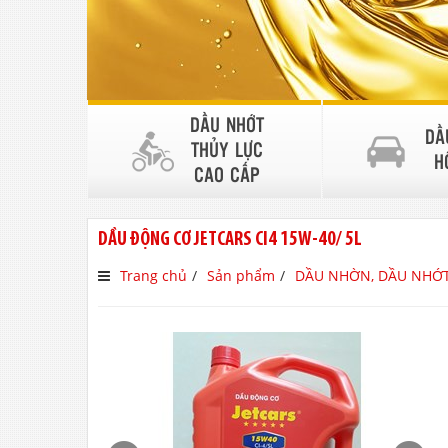
DẦU NHỚT
DẦ
THỦY LỰC
H
CAO CẤP
DẦU ĐỘNG CƠ JETCARS CI4 15W-40/ 5L
Trang chủ
Sản phẩm
DẦU NHỜN, DẦU NHỚ