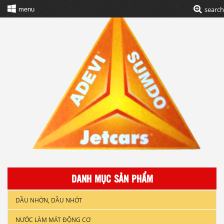
search
menu
DANH MỤC SẢN PHẨM
DẦU NHỜN, DẦU NHỚT
NƯỚC LÀM MÁT ĐỘNG CƠ
DẦU NHỚT XE GẮN MÁY