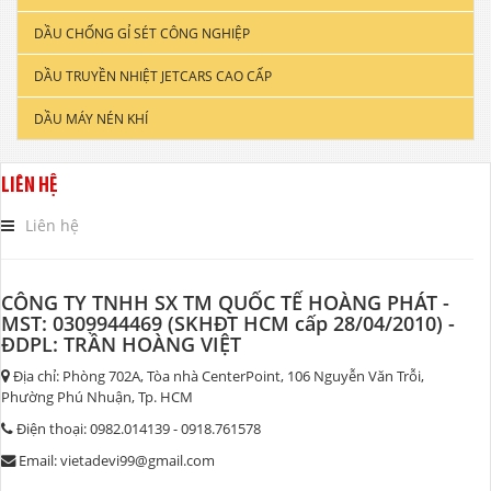
DẦU CHỐNG GỈ SÉT CÔNG NGHIỆP
DẦU ĐỘNG CƠ XE TẢI & TÀU THUYỀN
DẦU TRUYỀN NHIỆT JETCARS CAO CẤP
DẦU NHỚT CÔNG NGHIỆP
DẦU MÁY NÉN KHÍ
DẦU CẮT GỌT KIM LOẠI
DẦU NHỚT THỦY LỰC CAO CẤP
LIÊN HỆ
DẦU NHỚT HỘP SỐ
Liên hệ
CÔNG TY TNHH SX TM QUỐC TẾ HOÀNG PHÁT -
MST: 0309944469 (SKHĐT HCM cấp 28/04/2010) -
ĐDPL: TRẦN HOÀNG VIỆT
Địa chỉ: Phòng 702A, Tòa nhà CenterPoint, 106 Nguyễn Văn Trỗi,
Phường Phú Nhuận, Tp. HCM
Điện thoại: 0982.014139 - 0918.761578
Email: vietadevi99@gmail.com