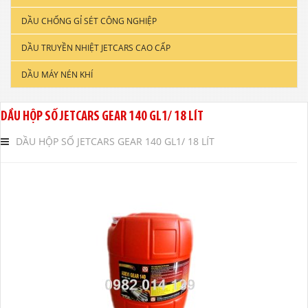
DẦU CHỐNG GỈ SÉT CÔNG NGHIỆP
DẦU ĐỘNG CƠ XE TẢI & TÀU THUYỀN
DẦU TRUYỀN NHIỆT JETCARS CAO CẤP
DẦU NHỚT CÔNG NGHIỆP
DẦU MÁY NÉN KHÍ
DẦU CẮT GỌT KIM LOẠI
DẦU NHỚT THỦY LỰC CAO CẤP
DẦU HỘP SỐ JETCARS GEAR 140 GL1/ 18 LÍT
DẦU NHỚT HỘP SỐ
DẦU HỘP SỐ JETCARS GEAR 140 GL1/ 18 LÍT