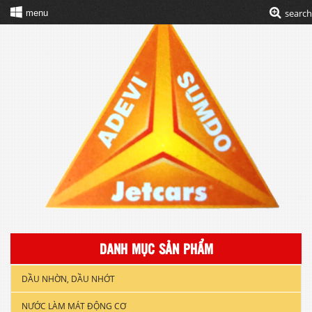
search
menu
DANH MỤC SẢN PHẨM
DẦU NHỜN, DẦU NHỚT
NƯỚC LÀM MÁT ĐỘNG CƠ
DẦU NHỚT XE GẮN MÁY