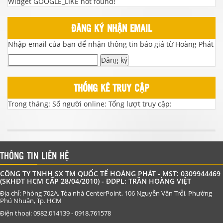
Widget GOOGLE_LIKE not found!
ĐĂNG KÝ NHẬN EMAIL
Nhập email của bạn để nhận thông tin báo giá từ Hoàng Phát
Đăng ký
THỐNG KÊ TRUY CẬP
Trong tháng:
Số người online:
Tổng lượt truy cập:
THÔNG TIN LIÊN HỆ
CÔNG TY TNHH SX TM QUỐC TẾ HOÀNG PHÁT - MST: 0309944469
(SKHĐT HCM CẤP 28/04/2010) - ĐDPL: TRẦN HOÀNG VIỆT
Địa chỉ: Phòng 702A, Tòa nhà CenterPoint, 106 Nguyễn Văn Trỗi, Phường
Phú Nhuận, Tp. HCM
Điện thoại: 0982.014139 - 0918.761578