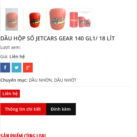
DẦU HỘP SỐ JETCARS GEAR 140 GL1/ 18 LÍT
Lượt xem:
231
Giá:
Liên hệ
Chuyên mục:
DẦU NHỜN, DẦU NHỚT
Liên hệ
Thông tin chi tiết
Đính kèm
SẢN PHẨM CÙNG LOẠI