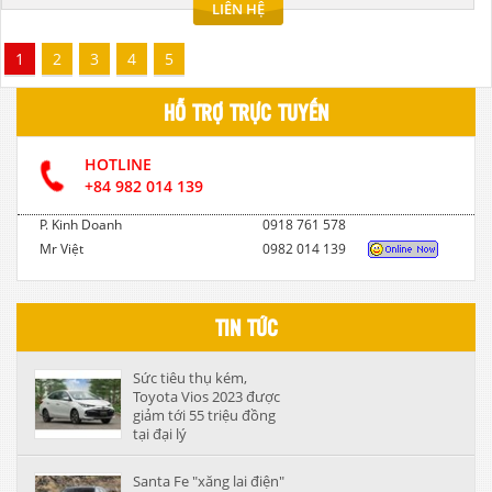
LIÊN HỆ
1
2
3
4
5
HỖ TRỢ TRỰC TUYẾN
HOTLINE
+84 982 014 139
P. Kinh Doanh
0918 761 578
Mr Việt
0982 014 139
TIN TỨC
Sức tiêu thụ kém,
Toyota Vios 2023 được
giảm tới 55 triệu đồng
tại đại lý
Santa Fe "xăng lai điện"