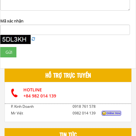
Mã xác nhận
Gửi
HỖ TRỢ TRỰC TUYẾN
HOTLINE
+84 982 014 139
P. Kinh Doanh
0918 761 578
Mr Việt
0982 014 139
TIN TỨC