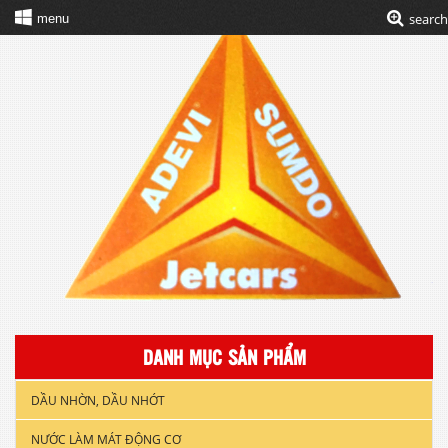
search
menu
DANH MỤC SẢN PHẨM
DẦU NHỜN, DẦU NHỚT
NƯỚC LÀM MÁT ĐỘNG CƠ
DẦU NHỚT XE GẮN MÁY