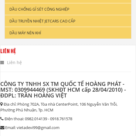
DẦU CHỐNG GỈ SÉT CÔNG NGHIỆP
DẦU ĐỘNG CƠ XE TẢI & TÀU THUYỀN
DẦU TRUYỀN NHIỆT JETCARS CAO CẤP
DẦU NHỚT CÔNG NGHIỆP
DẦU MÁY NÉN KHÍ
DẦU CẮT GỌT KIM LOẠI
DẦU NHỚT THỦY LỰC CAO CẤP
LIÊN HỆ
DẦU NHỚT HỘP SỐ
Liên hệ
CÔNG TY TNHH SX TM QUỐC TẾ HOÀNG PHÁT -
MST: 0309944469 (SKHĐT HCM cấp 28/04/2010) -
ĐDPL: TRẦN HOÀNG VIỆT
Địa chỉ: Phòng 702A, Tòa nhà CenterPoint, 106 Nguyễn Văn Trỗi,
Phường Phú Nhuận, Tp. HCM
Điện thoại: 0982.014139 - 0918.761578
Email: vietadevi99@gmail.com