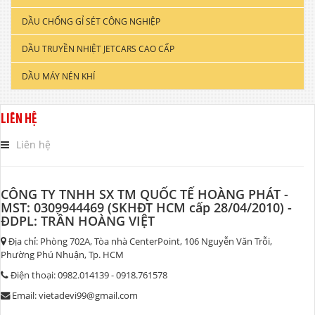
DẦU CHỐNG GỈ SÉT CÔNG NGHIỆP
DẦU ĐỘNG CƠ XE TẢI & TÀU THUYỀN
DẦU TRUYỀN NHIỆT JETCARS CAO CẤP
DẦU NHỚT CÔNG NGHIỆP
DẦU MÁY NÉN KHÍ
DẦU CẮT GỌT KIM LOẠI
DẦU NHỚT THỦY LỰC CAO CẤP
LIÊN HỆ
DẦU NHỚT HỘP SỐ
Liên hệ
CÔNG TY TNHH SX TM QUỐC TẾ HOÀNG PHÁT -
MST: 0309944469 (SKHĐT HCM cấp 28/04/2010) -
ĐDPL: TRẦN HOÀNG VIỆT
Địa chỉ: Phòng 702A, Tòa nhà CenterPoint, 106 Nguyễn Văn Trỗi,
Phường Phú Nhuận, Tp. HCM
Điện thoại: 0982.014139 - 0918.761578
Email: vietadevi99@gmail.com