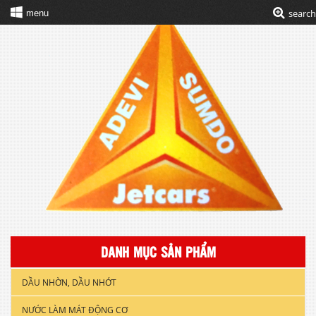
search
menu
DANH MỤC SẢN PHẨM
DẦU NHỜN, DẦU NHỚT
NƯỚC LÀM MÁT ĐỘNG CƠ
DẦU NHỚT XE GẮN MÁY