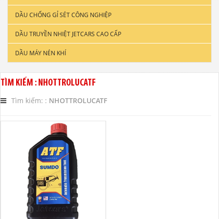
DẦU CHỐNG GỈ SÉT CÔNG NGHIỆP
DẦU ĐỘNG CƠ XE TẢI & TÀU THUYỀN
DẦU TRUYỀN NHIỆT JETCARS CAO CẤP
DẦU NHỚT CÔNG NGHIỆP
DẦU MÁY NÉN KHÍ
DẦU CẮT GỌT KIM LOẠI
DẦU NHỚT THỦY LỰC CAO CẤP
TÌM KIẾM : NHOTTROLUCATF
DẦU NHỚT HỘP SỐ
Tìm kiếm: :
NHOTTROLUCATF