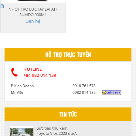
NHỚT TRỢ LỰC TAY LÁI ATF
SUMDO 900ML
Liên hệ
HỖ TRỢ TRỰC TUYẾN
HOTLINE
+84 982 014 139
P. Kinh Doanh
0918 761 578
Mr Việt
0982 014 139
TIN TỨC
Sức tiêu thụ kém,
Toyota Vios 2023 được