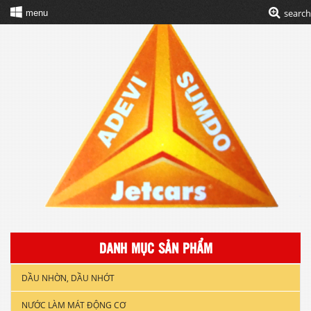
search
menu
DANH MỤC SẢN PHẨM
DẦU NHỜN, DẦU NHỚT
NƯỚC LÀM MÁT ĐỘNG CƠ
DẦU NHỚT XE GẮN MÁY