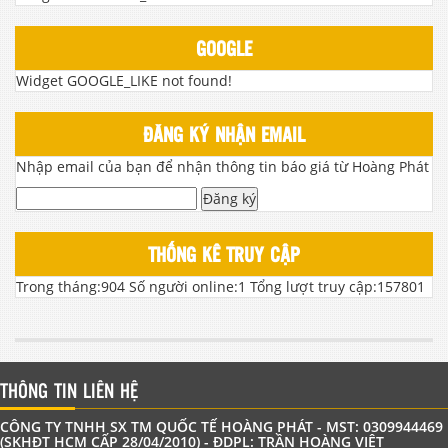
GOOGLE
Widget GOOGLE_LIKE not found!
ĐĂNG KÝ NHẬN EMAIL
Nhập email của bạn để nhận thông tin báo giá từ Hoàng Phát
Đăng ký
THỐNG KÊ TRUY CẬP
Trong tháng:
904
Số người online:
1
Tổng lượt truy cập:
157801
THÔNG TIN LIÊN HỆ
CÔNG TY TNHH SX TM QUỐC TẾ HOÀNG PHÁT - MST: 0309944469
(SKHĐT HCM CẤP 28/04/2010) - ĐDPL: TRẦN HOÀNG VIỆT